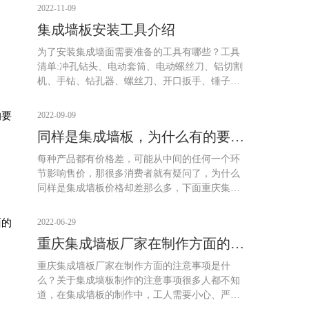
2022-11-09
集成墙板安装工具介绍
为了安装集成墙面需要准备的工具有哪些？工具
清单:冲孔钻头、电动套筒、电动螺丝刀、铝切割
机、手钻、钻孔器、螺丝刀、开口扳手、锤子、
油墨罐、气钉、打钉、硅电线、卷尺、橡胶枪、
玻璃胶、电带、工业酒精、美工刀等等。下面重
2022-09-09
庆集成墙板厂家为大家介绍一下集成墙板的安装
同样是集成墙板，为什么有的要贵
流程：
很多？
每种产品都有价格差，可能从中间的任何一个环
节影响售价，那很多消费者就有疑问了，为什么
同样是集成墙板价格却差那么多，下面重庆集成
墙板厂家就为大家分析一下原因：
2022-06-29
重庆集成墙板厂家在制作方面的注
意事项是什么？
重庆集成墙板厂家在制作方面的注意事项是什
么？关于集成墙板制作的注意事项很多人都不知
道，在集成墙板的制作中，工人需要小心、严