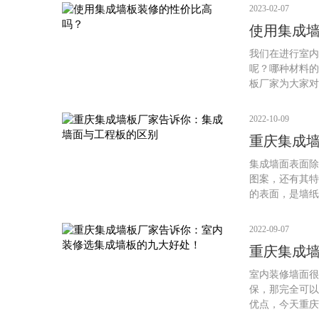
2023-02-07
使用集成
我们在进行室内
呢？哪种材料的
板厂家为大家对
2022-10-09
重庆集成
面与工程
集成墙面表面除
图案，还有其特
的表面，是墙纸
据建筑工程被装
计图纸订货加工
2022-09-07
状，有各种各样
重庆集成
石与大理石板材
修选集成
诉你集成墙面与
室内装修墙面很
保，那完全可以
优点，今天重庆