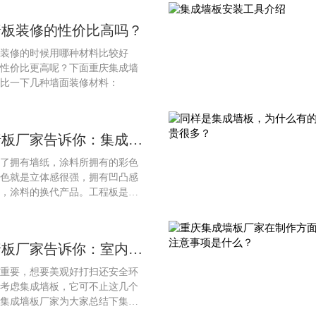
墙板装修的性价比高吗？
装修的时候用哪种材料比较好
性价比更高呢？下面重庆集成墙
比一下几种墙面装修材料：
墙板厂家告诉你：集成墙
板的区别
了拥有墙纸，涂料所拥有的彩色
色就是立体感很强，拥有凹凸感
，涂料的换代产品。工程板是根
饰的面的大小与形状，专门按设
的，适合于特定的建筑面积与形
的长宽尺寸与边、角形式的花岗
墙板厂家告诉你：室内装
成品。下面重庆集成墙板厂家告
墙板的九大好处！
工程板的区别：
重要，想要美观好打扫还安全环
考虑集成墙板，它可不止这几个
集成墙板厂家为大家总结下集成