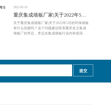
谨、仔细的操作，避免意外的发生，为了保证产
品的质量，在生产方面也是严格把关，层层严
2022-05-19
检。
重庆集成墙板厂家|关于2022年5月
的环保墙板有什么优惠吗？
关于重庆集成墙板厂家|关于2022年5月的环保墙板
有什么优惠吗？这个问题建议联系重庆名立集成
墙板厂的李总，李总在集成墙板行业内有很深的
了解和知名度，掌握5月的集成墙板优惠问李总是
再合适不过的了，或者有其他想了解的问题也可
以咨询一下，在护墙板、吊顶等方便有任何疑问
都可以咨询李总，欢迎广大新老客户前来咨询。
提交