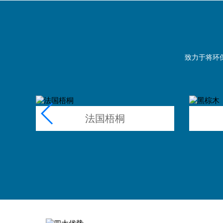
致力于将环
法国梧桐
MORE+